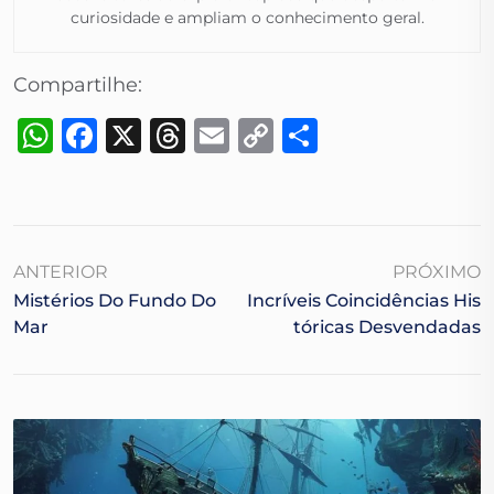
curiosidade e ampliam o conhecimento geral.​
Compartilhe:
WhatsApp
Facebook
X
Threads
Email
Copy
Share
Link
ANTERIOR
PRÓXIMO
Mistérios Do Fundo Do
Incríveis Coincidências His
Mar
Tóricas Desvendadas