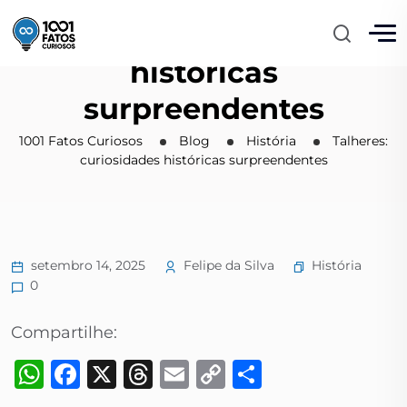
Talheres: curiosidades
históricas
surpreendentes
1001 Fatos Curiosos
Blog
História
Talheres:
curiosidades históricas surpreendentes
História
setembro 14, 2025
Felipe da Silva
0
Compartilhe:
WhatsApp
Facebook
X
Threads
Email
Copy
Share
Link