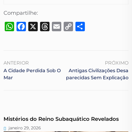
Compartilhe:
WhatsApp
Facebook
X
Threads
Email
Copy
Share
Link
ANTERIOR
PRÓXIMO
A Cidade Perdida Sob O
Antigas Civilizações Desa
Mar
Parecidas Sem Explicação
Mistérios do Reino Subaquático Revelados
janeiro 29, 2026