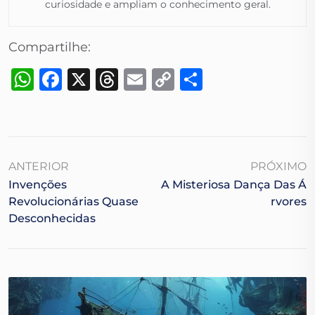
curiosidade e ampliam o conhecimento geral.​
Compartilhe:
WhatsApp
Facebook
X
Threads
Email
Copy
Share
Link
ANTERIOR
PRÓXIMO
Invenções
A Misteriosa Dança Das Á
Revolucionárias Quase
Rvores
Desconhecidas