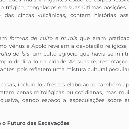
o trágico, congelados em suas últimas posições.
ão das cinzas vulcânicas, contam histórias a
e em
formas de culto e rituais
que eram praticad
mo Vênus e Apolo revelam a devotação religios
ulto de Ísis
, um culto egípcio que havia se infil
plo dedicado na cidade. As suas representações
ntes, pois refletem uma mistura cultural peculiar
 casas, incluindo afrescos elaborados, também a
tratam cenas mitológicas ou cotidianas, mas m
clusiva, dando espaço a especulações sobre a
 o Futuro das Escavações