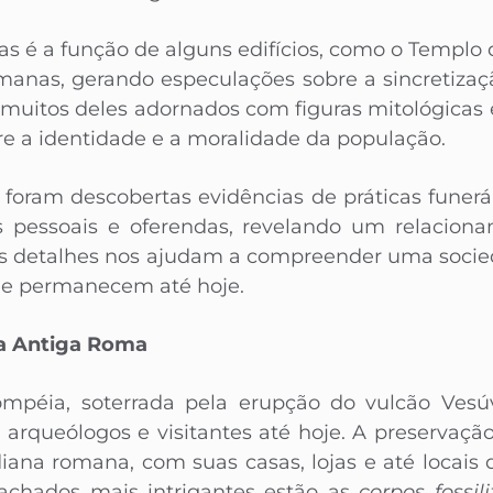
 é a função de alguns edifícios, como o Templo 
manas, gerando especulações sobre a sincretizaçã
 muitos deles adornados com figuras mitológicas 
e a identidade e a moralidade da população.
 foram descobertas evidências de práticas funer
s pessoais e oferendas, revelando um relacio
ses detalhes nos ajudam a compreender uma socie
que permanecem até hoje.
na Antiga Roma
mpéia, soterrada pela erupção do vulcão Vesú
 arqueólogos e visitantes até hoje. A preservaçã
diana romana, com suas casas, lojas e até locai
 achados mais intrigantes estão as
corpos fossil