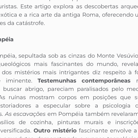
turistas. Este artigo explora as descobertas arqu
a exótica e a rica arte da antiga Roma, oferecendo 
es da catástrofe.
mpéia
péia, sepultada sob as cinzas do Monte Vesúvio
queológicos mais fascinantes do mundo, revel
dos mistérios mais intrigantes diz respeito à
e iminente.
Testemunhas contemporâneas
r
e buscar abrigo, pareciam paralisados pelo m
. As ruínas mostram corpos em posições qu
istoriadores a especular sobre a psicologia
s.
As escavações
em Pompéia também revelaram u
nsílios de cozinha, pinturas murais e inscr
versificada.
Outro mistério
fascinante envolve 