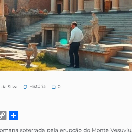
História
 da Silva
0
k
eads
Email
Copy
Share
Link
omana soterrada pela erupção do Monte Vesuvius 