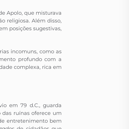
de Apolo, que misturava
o religiosa. Além disso,
em posições sugestivas,
árias incomuns, como as
namento profundo com a
dade complexa, rica em
vio em 79 d.C., guarda
o das ruínas oferece um
s de entretenimento bem
izados
de cidadãos que