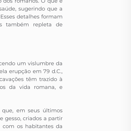
o dos romanos. O que é
saúde, sugerindo que a
 Esses detalhes formam
s também repleta de
recendo um vislumbre da
ela erupção em 79 d.C.,
cavações têm trazido à
ios da vida romana, e
, que, em seus últimos
gesso, criados a partir
l com os habitantes da