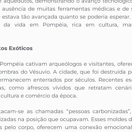
s e aquedutos, demonstrando o avanço tecnológic
te ausência de muitas ferramentas médicas e de 
 estava tão avançada quanto se poderia esperar.
 da vida em Pompéia, rica em cultura, ma
os Exóticos
 Pompéia cativam arqueólogos e visitantes, ofe
sombras do Vésuvio. A cidade, que foi destruída p
ermanecem enterrados por séculos. Recentes es
as, como afrescos vívidos que retratam cenár
 cultura e comércio da época.
tacam-se as chamadas “pessoas carbonizadas”
izadas na posição que ocupavam. Esses moldes de 
s pelo corpo, oferecem uma conexão emociona