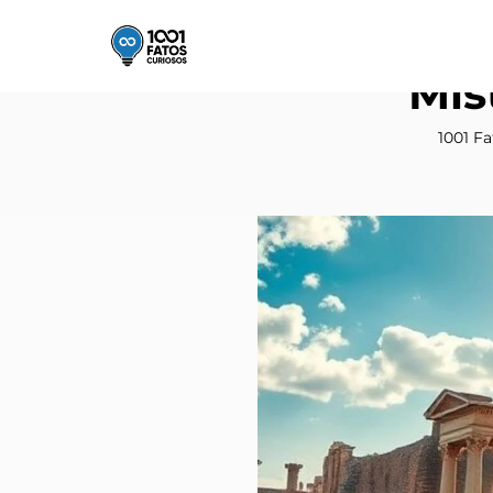
Mis
1001 F