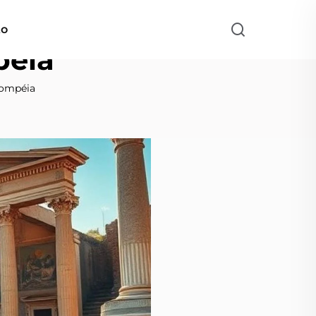
to
péia
Pompéia