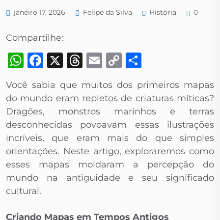
História
janeiro 17, 2026
Felipe da Silva
0
Compartilhe:
WhatsApp
Facebook
X
Threads
Email
Copy
Share
Link
Você sabia que muitos dos primeiros mapas
do mundo eram repletos de criaturas míticas?
Dragões, monstros marinhos e terras
desconhecidas povoavam essas ilustrações
incríveis, que eram mais do que simples
orientações. Neste artigo, exploraremos como
esses mapas moldaram a percepção do
mundo na antiguidade e seu significado
cultural.
Criando Mapas em Tempos Antigos