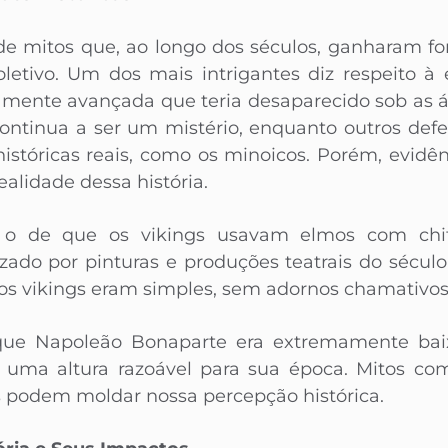
a de mitos que, ao longo dos séculos, ganharam fo
letivo. Um dos mais intrigantes diz respeito à e
amente avançada que teria desaparecido sob as 
 continua a ser um mistério, enquanto outros de
históricas reais, como os minoicos. Porém, evidê
alidade dessa história.
o de que os vikings usavam elmos com chif
rizado por pinturas e produções teatrais do sécul
os vikings eram simples, sem adornos chamativos
que Napoleão Bonaparte era extremamente bai
 uma altura razoável para sua época. Mitos c
s podem moldar nossa percepção histórica.