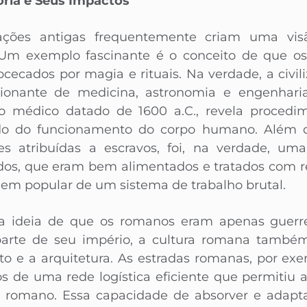
ória e Seus Impactos
izações antigas frequentemente criam uma vis
Um exemplo fascinante é o conceito de que o
bcecados por magia e rituais. Na verdade, a civi
ionante de medicina, astronomia e engenhari
 médico datado de 1600 a.C., revela procedi
o do funcionamento do corpo humano. Além di
es atribuídas a escravos, foi, na verdade, u
ados, que eram bem alimentados e tratados com re
m popular de um sistema de trabalho brutal.
 ideia de que os romanos eram apenas guerrei
parte de seu império, a cultura romana també
reito e a arquitetura. As estradas romanas, por e
 de uma rede logística eficiente que permitiu a
o romano. Essa capacidade de absorver e adaptar