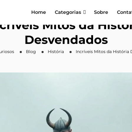
Home
Categorias
Sobre
Conta
críveis Mitos da Histó
Desvendados
uriosos
Blog
História
Incríveis Mitos da Históri