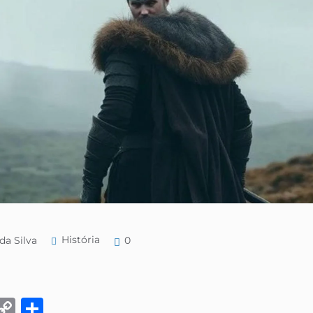
História
da Silva
0
k
eads
Email
Copy
Share