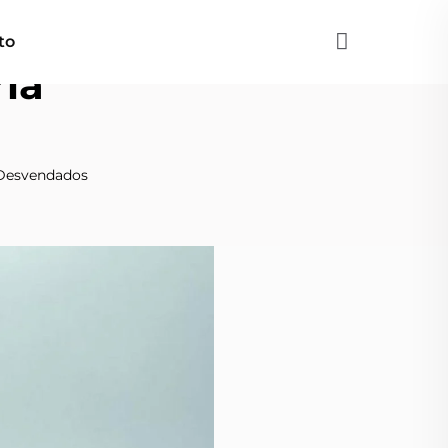
to
ria
a Desvendados