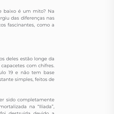
e baixo é um mito? Na
rgiu das diferenças nas
cos fascinantes, como a
s deles estão longe da
 capacetes com chifres.
culo 19 e não tem base
tante simples, feitos de
ter sido completamente
ortalizada na “Ilíada”,
foi destruída devido a