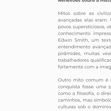
Reflexões sobre a Hist
Mitos sobre as civil
avançadas elas eram. 
povos supersticiosos, o
conhecimento impress
Edwin Smith, um texto
entendimento avançad
pirâmides, muitas vez
trabalhadores qualific
fortemente com a image
Outro mito comum é a
conquista fosse uma 
como a filosofia, o di
caminhos, mas símbolos
culturas sob o domíni