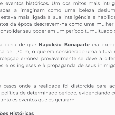
e eventos históricos. Um dos mitos mais intri
ssoas a imaginam como uma beleza deslum
 estava mais ligada à sua inteligência e habilid
relatos da época descrevem-na como uma mulher 
onsolidar seu poder em um período tumultuado da
 a ideia de que
Napoleão Bonaparte
era excep
rca de 1,70 m, o que era considerado uma altura
rcepção errônea provavelmente se deve a dif
ses e os ingleses e à propaganda de seus inimig
de casos onde a realidade foi distorcida para a
 política de determinado período, evidenciando
uanto os eventos que os geraram.
ões Históricas