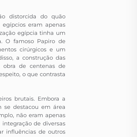
ão distorcida do quão
s egípcios eram apenas
lização egípcia tinha um
a. O famoso Papiro de
mentos cirúrgicos e um
sso, a construção das
ma obra de centenas de
speito, o que contrasta
ros brutais. Embora a
m se destacou em área
xemplo, não eram apenas
 integração de diversas
 influências de outros