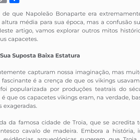
Link
ia de que Napoleão Bonaparte era extremament
 altura média para sua época, mas a confusão su
ste artigo, vamos explorar outros mitos históri
eus capacetes.
Sua Suposta Baixa Estatura
uentemente capturam nossa imaginação, mas muito
fascinante é a crença de que os vikings usavam
oi popularizada por produções teatrais do sé
e é que os capacetes vikings eram, na verdade, bas
s exageradas.
da da famosa cidade de Troia, que se acredita 
tesco cavalo de madeira. Embora a história, im
 evidências arqueológicas sugerem que Troia 