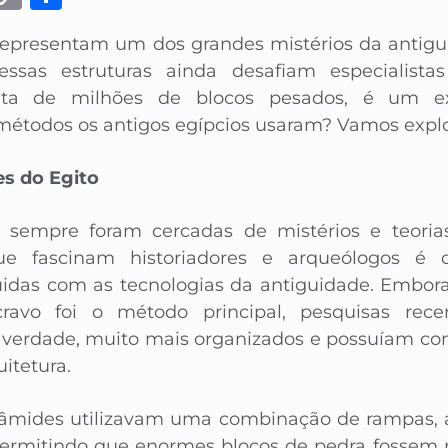
Link
 representam um dos grandes mistérios da antigu
, essas estruturas ainda desafiam especialis
eita de milhões de blocos pesados, é um e
étodos os antigos egípcios usaram? Vamos explor
es do Egito
 sempre foram cercadas de mistérios e teoria
e fascinam historiadores e arqueólogos é 
uidas com as tecnologias da antiguidade. Embor
cravo foi o método principal, pesquisas re
a verdade, muito mais organizados e possuíam c
itetura.
irâmides utilizavam uma combinação de rampas, a
permitindo que enormes blocos de pedra fossem 