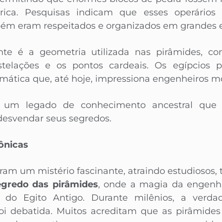
rica. Pesquisas indicam que esses operári
ém eram respeitados e organizados em grandes 
nte é a geometria utilizada nas pirâmides, 
stelações e os pontos cardeais. Os egípcios
ática que, até hoje, impressiona engenheiros m
 um legado de conhecimento ancestral que co
desvendar seus segredos.
ônicas
am um mistério fascinante, atraindo estudiosos, t
gredo das pirâmides
, onde a magia da engenha
 do Egito Antigo. Durante milênios, a verdad
 foi debatida. Muitos acreditam que as pirâmid