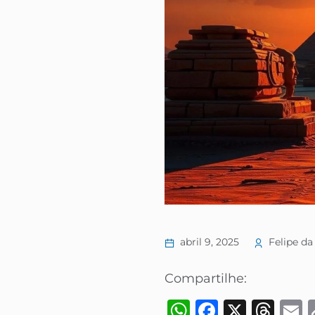
abril 9, 2025
Felipe da 
Compartilhe:
WhatsApp
Faceboo
X
Thr