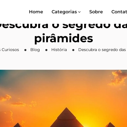
Home
Categorias
Sobre
Conta
escubra o segredo d
pirâmides
s Curiosos
Blog
História
Descubra o segredo das