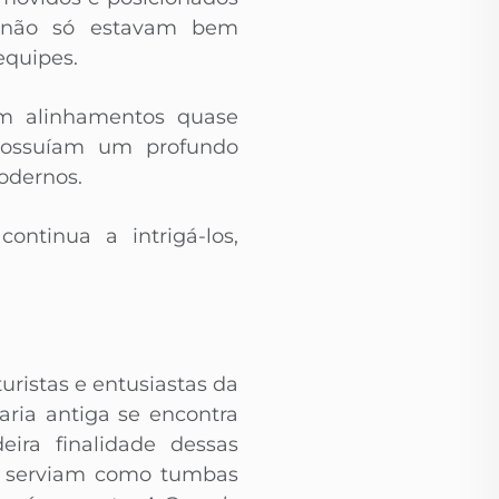
os não só estavam bem
equipes.
com alinhamentos quase
 possuíam um profundo
odernos.
ntinua a intrigá-los,
uristas e entusiastas da
ria antiga se encontra
eira finalidade dessas
es serviam como tumbas