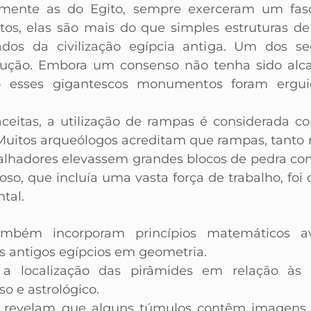
lmente as do Egito, sempre exerceram um fas
os, elas são mais do que simples estruturas de
os da civilização egípcia antiga. Um dos se
rução. Embora um consenso não tenha sido alcan
o esses gigantescos monumentos foram ergui
aceitas, a utilização de rampas é considerada 
Muitos arqueólogos acreditam que rampas, tanto r
alhadores elevassem grandes blocos de pedra com 
o, que incluía uma vasta força de trabalho, foi c
tal.
ambém incorporam princípios matemáticos av
 antigos egípcios em geometria.
 a localização das pirâmides em relação às
so e astrológico.
s revelam que alguns túmulos contêm imagens 