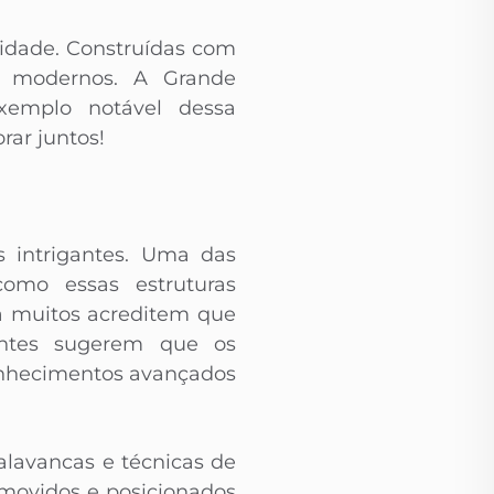
idade. Construídas com
tas modernos. A Grande
xemplo notável dessa
ar juntos!
s intrigantes. Uma das
como essas estruturas
a muitos acreditem que
centes sugerem que os
onhecimentos avançados
lavancas e técnicas de
movidos e posicionados