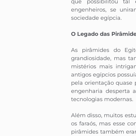
que possibilitou tal
engenheiros, se unir
sociedade egípcia.
O Legado das Pirâmid
As pirâmides do Egi
grandiosidade, mas ta
mistérios mais intrig
antigos egípcios poss
pela orientação quase 
engenharia desperta a
tecnologias modernas.
Além disso, muitos est
os faraós, mas esse co
pirâmides também eram