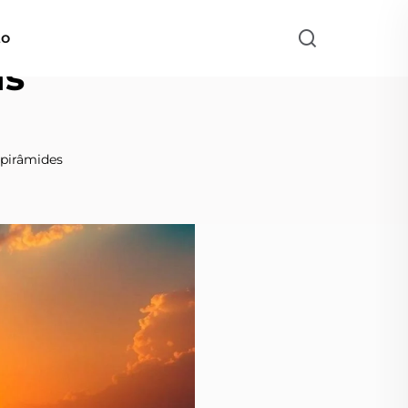
to
as
 pirâmides