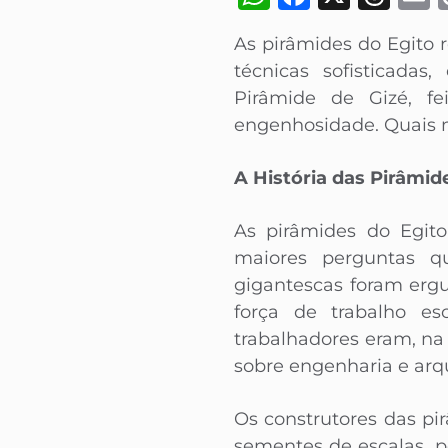
As pirâmides do Egito
técnicas sofisticadas
Pirâmide de Gizé, f
engenhosidade. Quais m
A História das Pirâmid
As pirâmides do Egito
maiores perguntas qu
gigantescas foram erg
força de trabalho es
trabalhadores eram, n
sobre engenharia e arqu
Os construtores das p
sementes de escalas, 