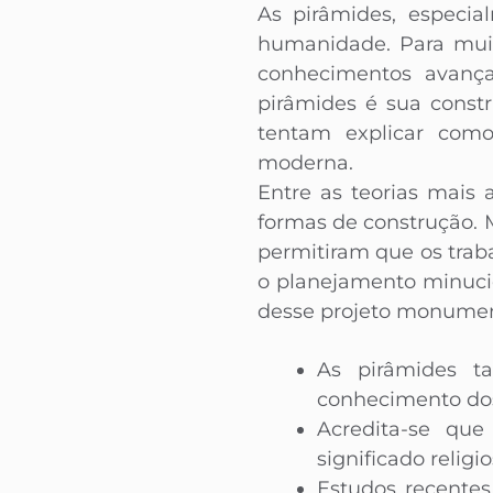
As pirâmides, especia
humanidade. Para muit
conhecimentos avançad
pirâmides é sua const
tentam explicar com
moderna.
Entre as teorias mais 
formas de construção. 
permitiram que os trab
o planejamento minucios
desse projeto monumen
As pirâmides t
conhecimento dos
Acredita-se que
significado religio
Estudos recente