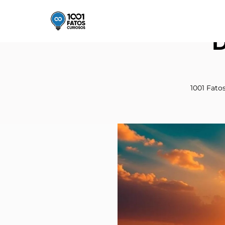
D
1001 Fato