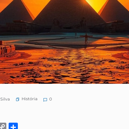
História
Silva
0
k
eads
Email
Copy
Share