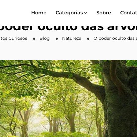
Home
Categorias
Sobre
Conta
poder oculto das árvo
atos Curiosos
Blog
Natureza
O poder oculto das 