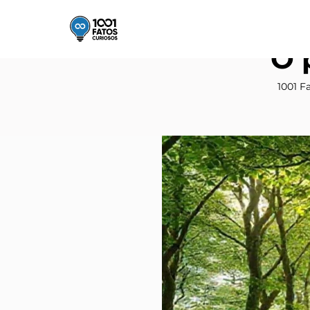
O 
1001 F