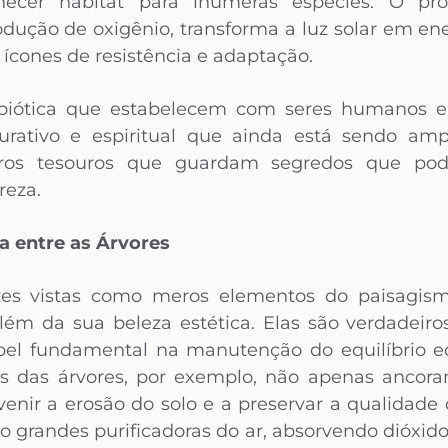
necer habitat para inúmeras espécies. O pro
dução de oxigênio, transforma a luz solar em en
 ícones de resistência e adaptação.
mbiótica que estabelecem com seres humanos e
urativo e espiritual que ainda está sendo am
eiros tesouros que guardam segredos que po
reza.
 entre as Árvores
ezes vistas como meros elementos do paisagi
lém da sua beleza estética. Elas são verdadeir
 fundamental na manutenção do equilíbrio ec
zes das árvores, por exemplo, não apenas ancora
ir a erosão do solo e a preservar a qualidade 
 grandes purificadoras do ar, absorvendo dióxido