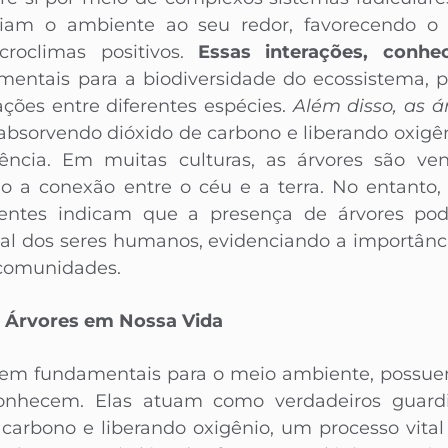
ciam o ambiente ao seu redor, favorecendo o 
croclimas positivos.
Essas interações, conh
mentais para a biodiversidade do ecossistema, po
ações entre diferentes espécies.
Além disso, as á
 absorvendo dióxido de carbono e liberando oxigê
ência. Em muitas culturas, as árvores são ve
do a conexão entre o céu e a terra. No entanto,
centes indicam que a presença de árvores pod
al dos seres humanos, evidenciando a importânci
 comunidades.
s Árvores em Nossa Vida
erem fundamentais para o meio ambiente, possu
onhecem. Elas atuam como verdadeiros guardi
 carbono e liberando oxigênio, um processo vita