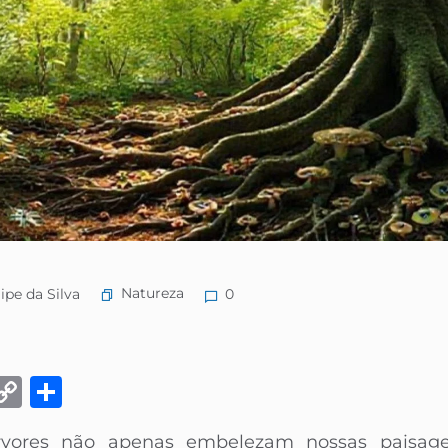
Natureza
ipe da Silva
0
k
eads
Email
Copy
Share
Link
rvores não apenas embelezam nossas paisa