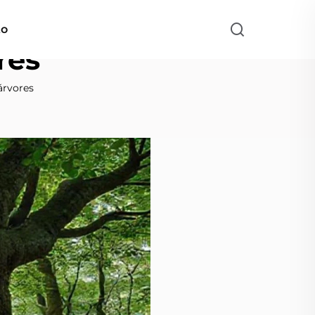
to
res
árvores