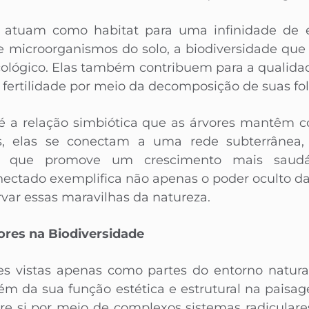
s atuam como habitat para uma infinidade de 
e microorganismos do solo, a biodiversidade que
 ecológico. Elas também contribuem para a qualida
ertilidade por meio da decomposição de suas folh
é a relação simbiótica que as árvores mantêm c
s, elas se conectam a uma rede subterrânea, 
o que promove um crescimento mais saudáve
nectado exemplifica não apenas o poder oculto d
var essas maravilhas da natureza.
ores na Biodiversidade
zes vistas apenas como partes do entorno natu
ém da sua função estética e estrutural na paisag
e si por meio de complexos sistemas radiculares