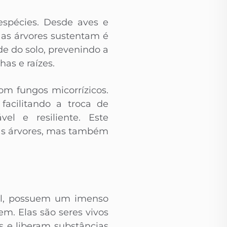
espécies. Desde aves e
 as árvores sustentam é
de do solo, prevenindo a
as e raízes.
om fungos micorrízicos.
facilitando a troca de
l e resiliente. Este
as árvores, mas também
ral, possuem um imenso
em. Elas são seres vivos
 e liberam substâncias