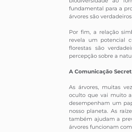
biodiversidade ao for
fundamental para a pro
árvores são verdadeiros
Por fim, a relação si
revela um potencial c
florestas são verdad
percepção sobre a natu
A Comunicação Secreta
As árvores, muitas v
oculto que vai muito a
desempenham um papel
nosso planeta. As raí
também ajudam a preven
árvores funcionam como