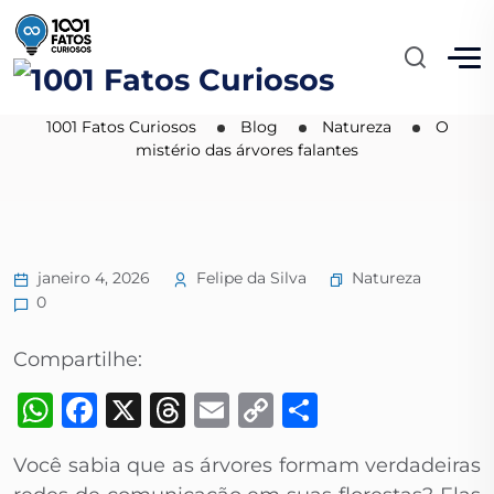
O mistério das árvores
falantes
1001 Fatos Curiosos
Blog
Natureza
O
mistério das árvores falantes
Natureza
janeiro 4, 2026
Felipe da Silva
0
Compartilhe:
WhatsApp
Facebook
X
Threads
Email
Copy
Share
Link
Você sabia que as árvores formam verdadeiras