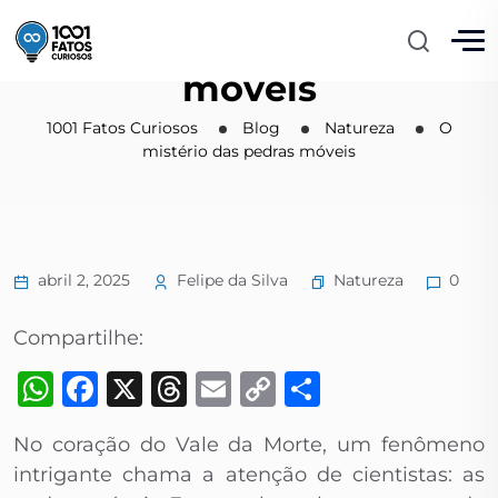
O mistério das pedras
móveis
1001 Fatos Curiosos
Blog
Natureza
O
mistério das pedras móveis
Natureza
abril 2, 2025
Felipe da Silva
0
Compartilhe:
WhatsApp
Facebook
X
Threads
Email
Copy
Share
Link
No coração do Vale da Morte, um fenômeno
intrigante chama a atenção de cientistas: as