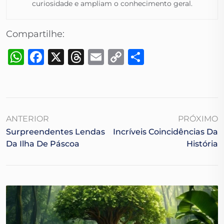
curiosidade e ampliam o conhecimento geral.​
Compartilhe:
WhatsApp
Facebook
X
Threads
Email
Copy
Share
Link
ANTERIOR
PRÓXIMO
Surpreendentes Lendas
Incríveis Coincidências Da
Da Ilha De Páscoa
História