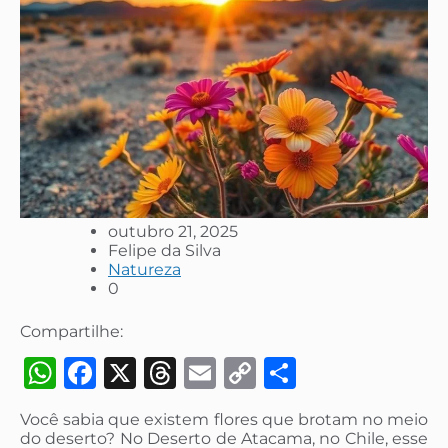
outubro 21, 2025
Felipe da Silva
Natureza
0
Compartilhe:
WhatsApp
Facebook
X
Threads
Email
Copy
Share
Link
Você sabia que existem flores que brotam no meio
do deserto? No Deserto de Atacama, no Chile, esse