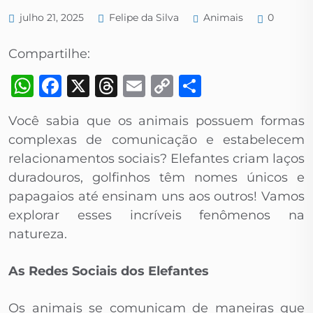
Animais
julho 21, 2025
Felipe da Silva
0
Compartilhe:
WhatsApp
Facebook
X
Threads
Email
Copy
Share
Link
Você sabia que os animais possuem formas
complexas de comunicação e estabelecem
relacionamentos sociais? Elefantes criam laços
duradouros, golfinhos têm nomes únicos e
papagaios até ensinam uns aos outros! Vamos
explorar esses incríveis fenômenos na
natureza.
As Redes Sociais dos Elefantes
Os animais se comunicam de maneiras que