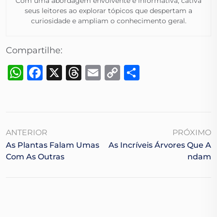
Com uma abordagem envolvente e informativa, cativa
seus leitores ao explorar tópicos que despertam a
curiosidade e ampliam o conhecimento geral.​
Compartilhe:
WhatsApp
Facebook
X
Threads
Email
Copy
Share
Link
ANTERIOR
PRÓXIMO
As Plantas Falam Umas
As Incríveis Árvores Que A
Com As Outras
Ndam