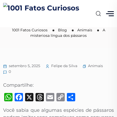
A misteriosa língua dos
pássaros
1001 Fatos Curiosos
Blog
Animais
A
misteriosa língua dos pássaros
Animais
setembro 5, 2025
Felipe da Silva
0
Compartilhe:
WhatsApp
Facebook
X
Threads
Email
Copy
Share
Link
Você sabia que algumas espécies de pássaros