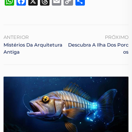
WhatsApp
Facebook
X
Threads
Email
Copy
Share
Link
ANTERIOR
PRÓXIMO
Mistérios Da Arquitetura
Descubra A Ilha Dos Porc
Antiga
Os