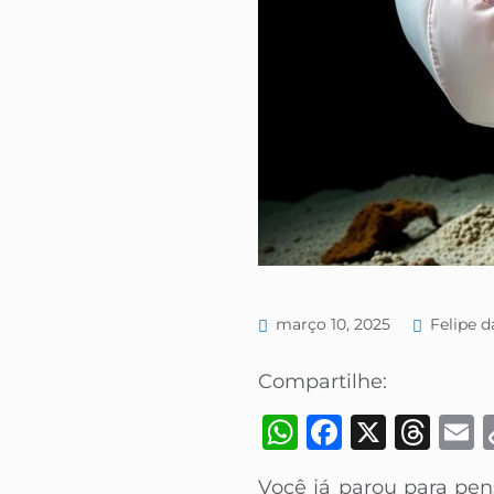
março 10, 2025
Felipe d
Compartilhe:
WhatsApp
Faceboo
X
Thr
Você já parou para pen