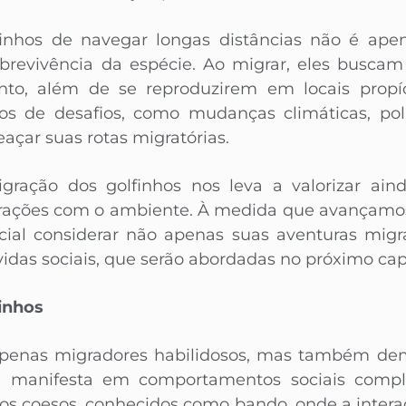
inhos de navegar longas distâncias não é ape
brevivência da espécie. Ao migrar, eles busca
o, além de se reproduzirem em locais propíci
os de desafios, como mudanças climáticas, po
çar suas rotas migratórias.
gração dos golfinhos nos leva a valorizar aind
terações com o ambiente. À medida que avançamo
encial considerar não apenas suas aventuras mi
idas sociais, que serão abordadas no próximo capí
finhos
apenas migradores habilidosos, mas também de
se manifesta em comportamentos sociais compl
s coesos, conhecidos como bando, onde a intera