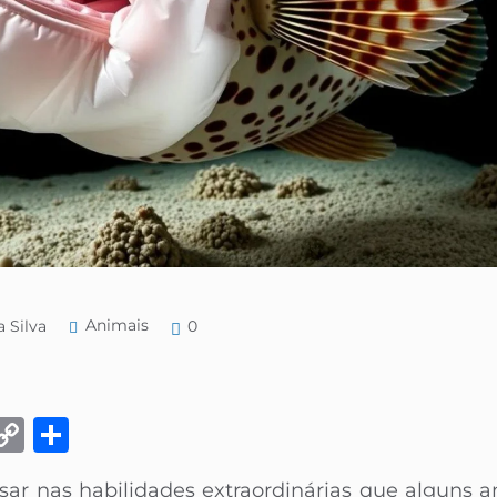
Animais
a Silva
0
k
eads
Email
Copy
Share
Link
sar nas habilidades extraordinárias que alguns