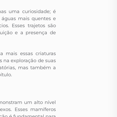
nas uma curiosidade; é
m águas mais quentes e
os. Esses trajetos são
luição e a presença de
a mais essas criaturas
s na exploração de suas
gratórias, mas também a
tulo.
monstram um alto nível
exos. Esses mamíferos
ção é fundamental para