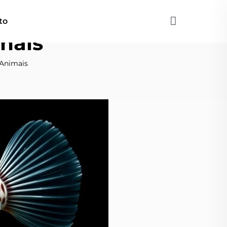
to
mais
 Animais