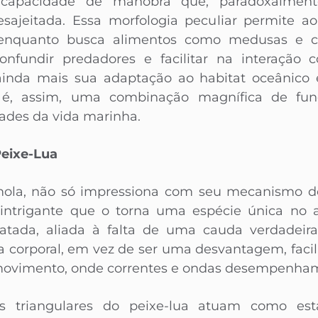
capacidade de manobra que, paradoxalment
sajeitada. Essa morfologia peculiar permite ao 
, enquanto busca alimentos como medusas e c
nfundir predadores e facilitar na interação
ainda mais sua adaptação ao habitat oceânico
a é, assim, uma combinação magnífica de fun
dades da vida marinha.
eixe-Lua
 mola, não só impressiona com seu mecanismo 
intrigante que o torna uma espécie única no 
tada, aliada à falta de uma cauda verdadeira,
ura corporal, em vez de ser uma desvantagem, fac
movimento, onde correntes e ondas desempenham
s triangulares do peixe-lua atuam como esta