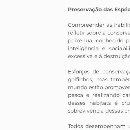
Preservação das Espéc
Compreender as habili
refletir sobre a conse
peixe-lua, conhecido 
inteligência e sociab
excessiva e à destruiçã
Esforços de conserva
golfinhos, mas també
mundo estão promovend
pesca e realizando ca
desses habitats é cr
sobrevivência dessas cr
Todos desempenham um