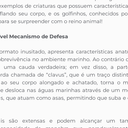
 exemplos de criaturas que possuem característica
flando seu corpo, e os golfinhos, conhecidos p
para se surpreender com o reino animal!
rível Mecanismo de Defesa
ormato inusitado, apresenta características ana
brevivência no ambiente marinho. Ao contrário d
 uma cauda verdadeira; em vez disso, a parte
da chamada de “clavus”, que é um traço distinti
a ao seu corpo alongado e achatado, torna o 
e se desloca nas águas marinhas através de um 
as, que atuam como asas, permitindo que suba e 
rais são extensas e podem alcançar um tam