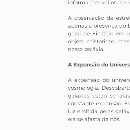
informações valiosas sob
A observação de estre
apenas a presença do b
geral de Einstein em 
objeto misterioso, ma
nossa galáxia.
A Expansão do Univer
A expansão do univer
cosmologia. Descobert
galáxias estão se af
constante expansão. E
luz emitida pelas galá
ela se afasta de nós.