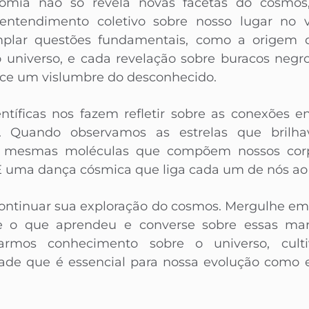
nomia não só revela novas facetas do cosm
tendimento coletivo sobre nosso lugar no v
plar questões fundamentais, como a origem d
 universo, e cada revelação sobre buracos negr
rece um vislumbre do desconhecido.
entíficas nos fazem refletir sobre as conexões e
. Quando observamos as estrelas que brilh
 mesmas moléculas que compõem nossos corpo
. É uma dança cósmica que liga cada um de nós ao
 continuar sua exploração do cosmos. Mergulhe em
he o que aprendeu e converse sobre essas ma
lharmos conhecimento sobre o universo, cu
ade que é essencial para nossa evolução com