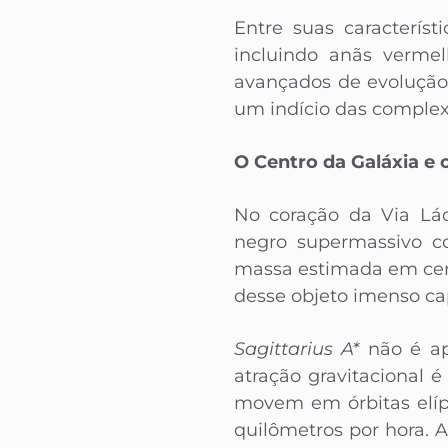
Entre suas característ
incluindo anãs vermel
avançados de evolução.
um indício das complex
O Centro da Galáxia e
No coração da Via Lác
negro supermassivo co
massa estimada em cerc
desse objeto imenso cap
Sagittarius A*
não é ap
atração gravitacional 
movem em órbitas elíp
quilômetros por hora. 