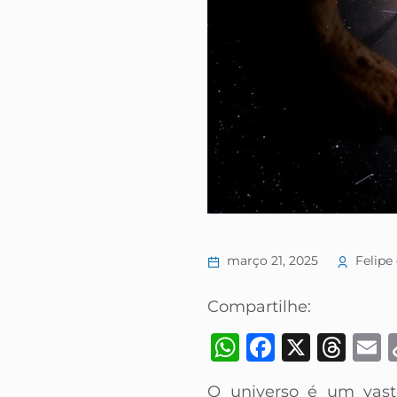
março 21, 2025
Felipe 
Compartilhe:
WhatsApp
Faceboo
X
Thr
O universo é um vast