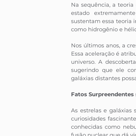
Na sequência, a teori
estado extremamente
sustentam essa teoria 
como hidrogênio e héli
Nos últimos anos, a cr
Essa aceleração é atri
universo. A descobert
sugerindo que ele co
galáxias distantes possa
Fatos Surpreendentes s
As estrelas e galáxias
curiosidades fascinant
conhecidas como nebul
fusão nuclear que dá vid