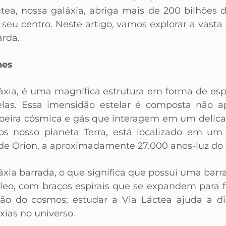
ea, nossa galáxia, abriga mais de 200 bilhões 
seu centro. Neste artigo, vamos explorar a vasta
arda.
hes
láxia, é uma magnífica estrutura em forma de espi
elas. Essa imensidão estelar é composta não a
eira cósmica e gás que interagem em um delicad
os nosso planeta Terra, está localizado em um 
e Orion, a aproximadamente 27.000 anos-luz do c
xia barrada, o que significa que possui uma barra
leo, com braços espirais que se expandem para f
o do cosmos; estudar a Via Láctea ajuda a di
xias no universo.