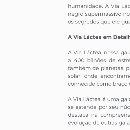
humanidade. A Via Láct
negro supermassivo no 
os segredos que ele gu
A Via Láctea em Detal
A Via Láctea, nossa ga
a 400 bilhões de estr
também de planetas, po
solar, onde encontram
conhecido como braço d
A Via Láctea é uma galá
se estende por seu núc
destaca na compreensã
evolução de outras galá