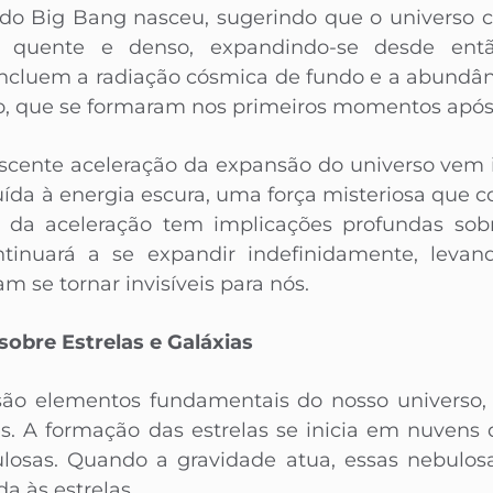
a do Big Bang nasceu, sugerindo que o universo 
 quente e denso, expandindo-se desde entã
incluem a radiação cósmica de fundo e a abundân
o, que se formaram nos primeiros momentos após
escente aceleração da expansão do universo vem in
buída à energia escura, uma força misteriosa que 
a da aceleração tem implicações profundas sob
ntinuará a se expandir indefinidamente, leva
m se tornar invisíveis para nós.
obre Estrelas e Galáxias
 são elementos fundamentais do nosso universo, 
es. A formação das estrelas se inicia em nuvens 
osas. Quando a gravidade atua, essas nebulos
a às estrelas.