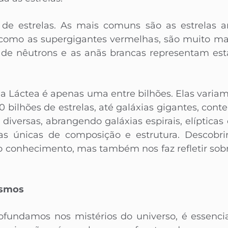
s de estrelas. As mais comuns são as estrelas a
como as supergigantes vermelhas, são muito mai
s de nêutrons e as anãs brancas representam estág
Via Láctea é apenas uma entre bilhões. Elas vari
bilhões de estrelas, até galáxias gigantes, conten
iversas, abrangendo galáxias espirais, elípticas 
cas únicas de composição e estrutura. Descobri
 conhecimento, mas também nos faz refletir sob
osmos
fundamos nos mistérios do universo, é essenci