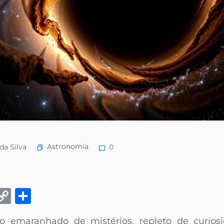
Astronomia
da Silva
0
k
eads
Email
Copy
Share
Link
o emaranhado de mistérios, repleto de curios