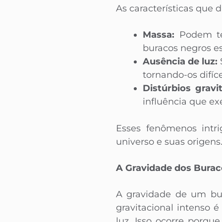
As características que 
Massa:
Podem te
buracos negros es
Ausência de luz:
tornando-os difíc
Distúrbios gravit
influência que e
Esses fenômenos intr
universo e suas origens
A Gravidade dos Bura
A gravidade de um bu
gravitacional intenso é
luz. Isso ocorre porq