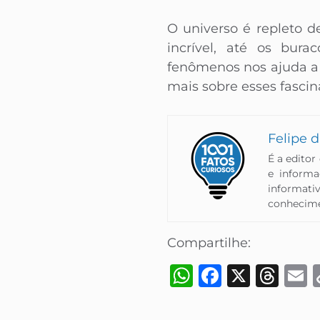
O universo é repleto d
incrível, até os bu
fenômenos nos ajuda a
mais sobre esses fascin
Felipe d
É a editor
e inform
informati
conhecimen
Compartilhe:
WhatsApp
Faceboo
X
Thr