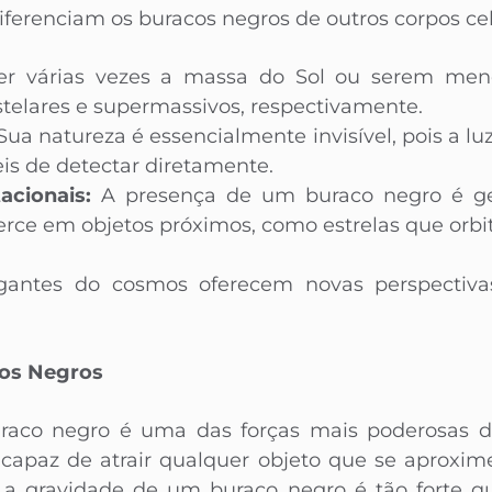
diferenciam os buracos negros de outros corpos ce
r várias vezes a massa do Sol ou serem men
telares e supermassivos, respectivamente.
Sua natureza é essencialmente invisível, pois a l
eis de detectar diretamente.
acionais:
A presença de um buraco negro é ger
xerce em objetos próximos, como estrelas que orb
igantes do cosmos oferecem novas perspectiva
.
cos Negros
raco negro é uma das forças mais poderosas d
 capaz de atrair qualquer objeto que se aproxime
ue a gravidade de um buraco negro é tão forte q