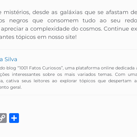
e mistérios, desde as galáxias que se afastam 
racos negros que consomem tudo ao seu redo
 apreciar a complexidade do cosmos. Continue ex
antes tópicos em nosso site!
a Silva
 do blog “1001 Fatos Curiosos”, uma plataforma online dedicada
ações interessantes sobre os mais variados temas. Com um
va, cativa seus leitores ao explorar tópicos que despertam
to geral.​
k
eads
Email
Copy
Share
Link