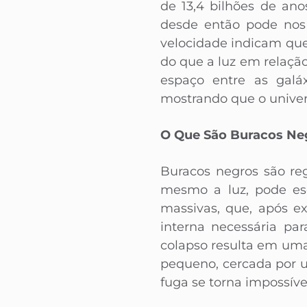
de 13,4 bilhões de an
desde então pode nos 
velocidade indicam que
do que a luz em relaçã
espaço entre as galáx
mostrando que o univer
O Que São Buracos Ne
Buracos negros são re
mesmo a luz, pode esc
massivas, que, após e
interna necessária pa
colapso resulta em um
pequeno, cercada por u
fuga se torna impossíve