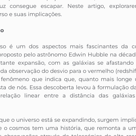
 consegue escapar. Neste artigo, explorare
rso e suas implicações.
so
so é um dos aspectos mais fascinantes da 
 proposto pelo astrônomo Edwin Hubble na décad
tante expansão, com as galáxias se afastando
r da observação do desvio para o vermelho (redshif
m fenômeno que indica que, quanto mais longe 
sta de nós. Essa descoberta levou à formulação da
elação linear entre a distância das galáxia
que o universo está se expandindo, surgem impli
 o cosmos tem uma história, que remonta a u