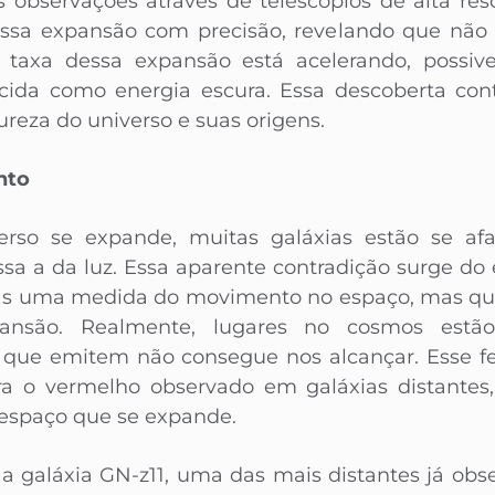
As observações através de telescópios de alta re
ssa expansão com precisão, revelando que não s
 taxa dessa expansão está acelerando, possi
ecida como energia escura. Essa descoberta cont
reza do universo e suas origens.
nto
rso se expande, muitas galáxias estão se a
ssa a da luz. Essa aparente contradição surge d
as uma medida do movimento no espaço, mas que 
nsão. Realmente, lugares no cosmos estão
 que emitem não consegue nos alcançar. Esse 
a o vermelho observado em galáxias distantes,
espaço que se expande.
 galáxia GN-z11, uma das mais distantes já obse