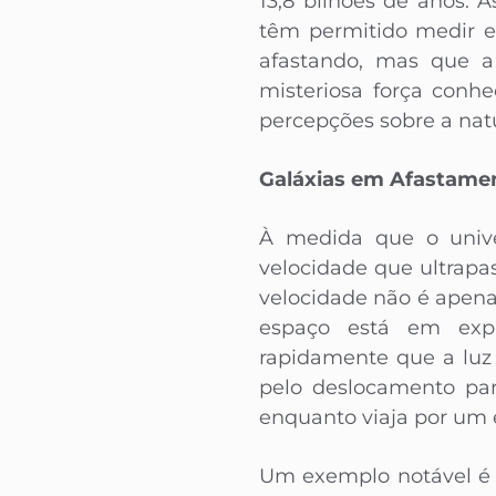
13,8 bilhões de anos. 
têm permitido medir e
afastando, mas que a
misteriosa força conh
percepções sobre a natu
Galáxias em Afastame
À medida que o unive
velocidade que ultrapa
velocidade não é apen
espaço está em expa
rapidamente que a luz
pelo deslocamento par
enquanto viaja por um 
Um exemplo notável é a