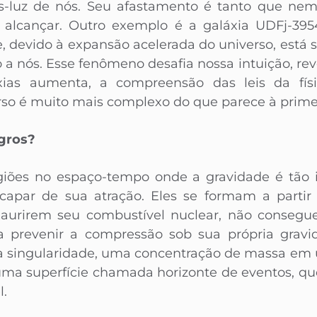
os-luz de nós. Seu afastamento é tanto que nem
alcançar. Outro exemplo é a galáxia UDFj-3954
, devido à expansão acelerada do universo, está
o a nós. Esse fenômeno desafia nossa intuição, re
ias aumenta, a compreensão das leis da físi
so é muito mais complexo do que parece à primeir
gros?
giões no espaço-tempo onde a gravidade é tão
apar de sua atração. Eles se formam a partir 
xaurirem seu combustível nuclear, não consegu
ra prevenir a compressão sob sua própria gravi
a singularidade, uma concentração de massa em 
ma superfície chamada horizonte de eventos, qu
l.