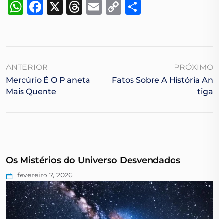
WhatsApp
Facebook
X
Threads
Email
Copy
Share
Link
ANTERIOR
PRÓXIMO
Mercúrio É O Planeta
Fatos Sobre A História An
Mais Quente
Tiga
Os Mistérios do Universo Desvendados
fevereiro 7, 2026