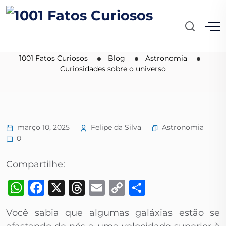
Curiosidades sobre o
universo
1001 Fatos Curiosos
Blog
Astronomia
Curiosidades sobre o universo
Astronomia
março 10, 2025
Felipe da Silva
0
Compartilhe:
WhatsApp
Facebook
X
Threads
Email
Copy
Share
Link
Você sabia que algumas galáxias estão se