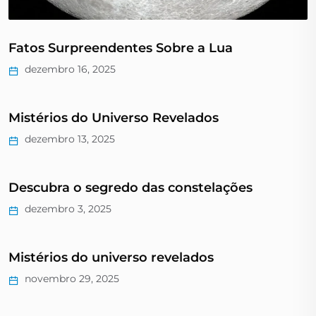
Fatos Surpreendentes Sobre a Lua
dezembro 16, 2025
Mistérios do Universo Revelados
dezembro 13, 2025
Descubra o segredo das constelações
dezembro 3, 2025
Mistérios do universo revelados
novembro 29, 2025