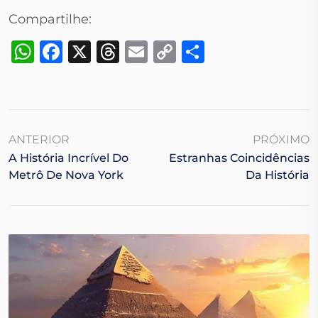
Compartilhe:
WhatsApp
Facebook
X
Threads
Email
Copy
Share
Link
ANTERIOR
PRÓXIMO
A História Incrível Do
Estranhas Coincidências
Metrô De Nova York
Da História