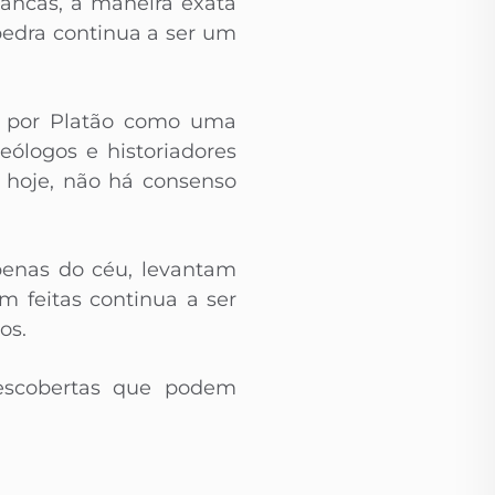
vancas, a maneira exata
edra continua a ser um
ta por Platão como uma
ólogos e historiadores
 hoje, não há consenso
penas do céu, levantam
m feitas continua a ser
os.
descobertas que podem