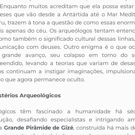
 Enquanto muitos acreditam que ela possa estar
eses que vão desde a Antártida até o Mar Medite
ru, trazem à tona a questão de como essas enorme
veis apenas do céu. Os arqueólogos tentam entend
como também o significado cultural dessas linhas,
icação com deuses. Outro enigma é o que oco
 grande avanço, seu colapso em torno do s
ndido, levando a teorias que variam de desast
ios continuam a instigar imaginações, impulsio
o que agora permanece oculto.
stérios Arqueológicos
lógicos têm fascinado a humanidade há séc
ão, desafiando especialistas e intrigando 
da
Grande Pirâmide de Gizé
, construída há mais d