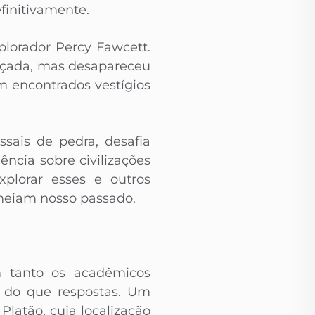
finitivamente.
lorador Percy Fawcett.
ançada, mas desapareceu
 encontrados vestígios
sais de pedra, desafia
ncia sobre civilizações
plorar esses e outros
meiam nosso passado.
m tanto os acadêmicos
s do que respostas. Um
latão, cuja localização