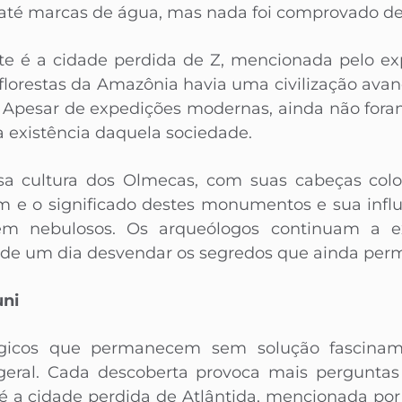
s até marcas de água, mas nada foi comprovado de
te é a cidade perdida de Z, mencionada pelo exp
 florestas da Amazônia havia uma civilização av
 Apesar de expedições modernas, ainda não foram
 existência daquela sociedade.
osa cultura dos Olmecas, com suas cabeças colos
em e o significado destes monumentos e sua influê
em nebulosos. Os arqueólogos continuam a ex
 de um dia desvendar os segredos que ainda per
uni
ógicos que permanecem sem solução fascina
eral. Cada descoberta provoca mais pergunta
a cidade perdida de Atlântida, mencionada por P