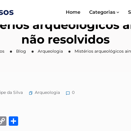
Home
Categorias
S
érios arqueológicos 
não resolvidos
sos
Blog
Arqueologia
Mistérios arqueológicos ain
Arqueologia
ipe da Silva
0
k
eads
Email
Copy
Share
Link