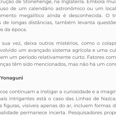
rução de Stonehenge, na Inglaterra. Embora mui
o uso de um calendário astronômico ou um local 
umento megalítico ainda é desconhecida. O t
s de longas distâncias, também levanta questões
s da época.
r sua vez, deixa outros mistérios, como o cola
volvido um avançado sistema agrícola e uma cult
 em um período relativamente curto. Fatores com
oenças têm sido mencionados, mas não há um con
 Yonaguni
cos continuam a instigar a curiosidade e a imagi
mais intrigantes está o caso das Linhas de Nazca,
 figuras, visíveis apenas do ar, incluem formas 
nalidade permanece incerta. Pesquisadores prop