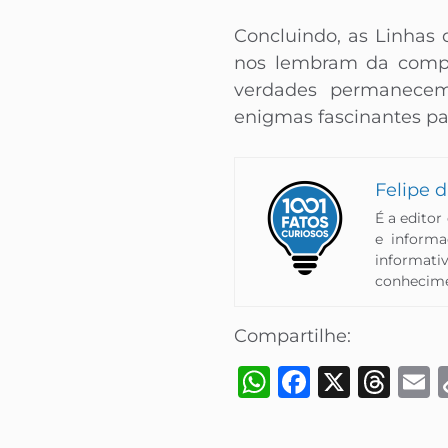
Concluindo, as Linhas
nos lembram da comple
verdades permanecem
enigmas fascinantes p
Felipe d
É a editor
e inform
informati
conhecimen
Compartilhe:
WhatsApp
Faceboo
X
Thr