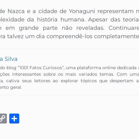
 de Nazca e a cidade de Yonaguni representam m
xidade da história humana. Apesar das teorias
 em grande parte não reveladas. Continuare
ara talvez um dia compreendê-los completamente
a Silva
 do blog “1001 Fatos Curiosos”, uma plataforma online dedicada
ações interessantes sobre os mais variados temas. Com um
va, cativa seus leitores ao explorar tópicos que despertam
to geral.​
k
eads
Email
Copy
Share
Link