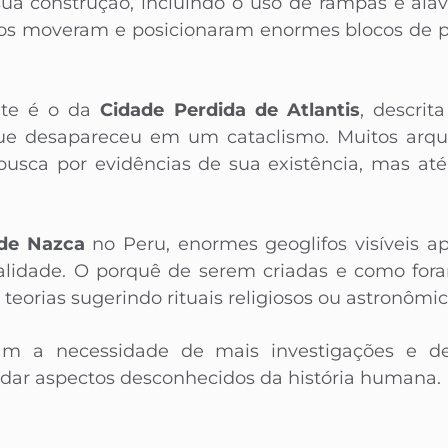
 sua construção, incluindo o uso de rampas e ala
ios moveram e posicionaram enormes blocos de p
ante é o da
Cidade Perdida de Atlantis
, descri
que desapareceu em um cataclismo. Muitos arque
busca por evidências de sua existência, mas até
 de Nazca
no Peru, enormes geoglifos visíveis a
alidade. O porquê de serem criadas e como fora
eorias sugerindo rituais religiosos ou astronômic
ram a necessidade de mais investigações e 
dar aspectos desconhecidos da história humana.