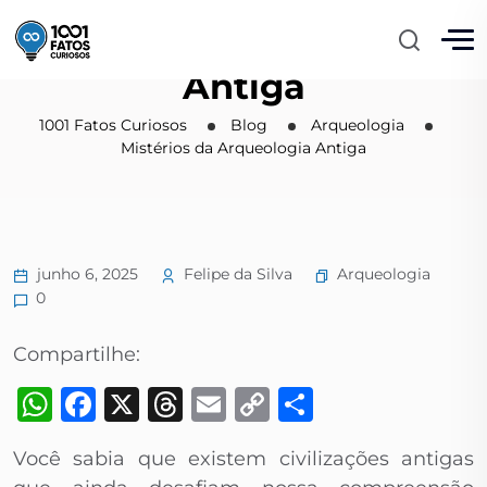
Mistérios da Arqueologia
Antiga
1001 Fatos Curiosos
Blog
Arqueologia
Mistérios da Arqueologia Antiga
Arqueologia
junho 6, 2025
Felipe da Silva
0
Compartilhe:
WhatsApp
Facebook
X
Threads
Email
Copy
Share
Link
Você sabia que existem civilizações antigas