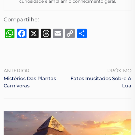
curiosidade e ampliam o conhecimento geral.​
Compartilhe:
WhatsApp
Facebook
X
Threads
Email
Copy
Share
Link
ANTERIOR
PRÓXIMO
Mistérios Das Plantas
Fatos Inusitados Sobre A
Carnívoras
Lua