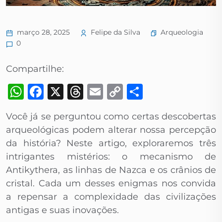
Arqueologia
março 28, 2025
Felipe da Silva
0
Compartilhe:
WhatsApp
Facebook
X
Threads
Email
Copy
Share
Link
Você já se perguntou como certas descobertas
arqueológicas podem alterar nossa percepção
da história? Neste artigo, exploraremos três
intrigantes mistérios: o mecanismo de
Antikythera, as linhas de Nazca e os crânios de
cristal. Cada um desses enigmas nos convida
a repensar a complexidade das civilizações
antigas e suas inovações.