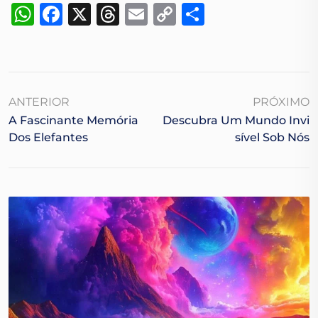
WhatsApp
Facebook
X
Threads
Email
Copy
Share
Link
ANTERIOR
PRÓXIMO
A Fascinante Memória
Descubra Um Mundo Invi
Dos Elefantes
Sível Sob Nós