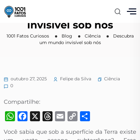
Descubra um mundo
invisível sob nós
1001 Fatos Curiosos
Blog
Ciência
Descubra
um mundo invisível sob nós
Ciência
outubro 27, 2025
Felipe da Silva
0
Compartilhe:
WhatsApp
Facebook
X
Threads
Email
Copy
Share
Link
Você sabia que sob a superfície da Terra existe