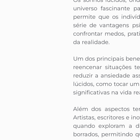
Os sonhos lúcidos, on
universo fascinante p
permite que os indiví
série de vantagens ps
confrontar medos, prat
da realidade.
Um dos principais benef
reencenar situações t
reduzir a ansiedade as
lúcidos, como tocar um
significativas na vida re
Além dos aspectos ter
Artistas, escritores e
quando exploram a di
borrados, permitindo q