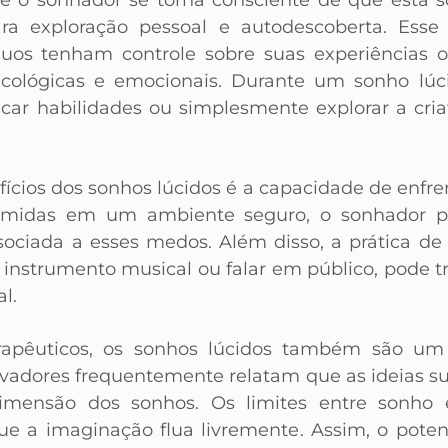
de o sonhador se torna consciente de que está
ara exploração pessoal e autodescoberta. Esse
duos tenham controle sobre suas experiências o
icológicas e emocionais. Durante um sonho lú
icar habilidades ou simplesmente explorar a cria
ícios dos sonhos lúcidos é a capacidade de enfren
emidas em um ambiente seguro, o sonhador po
sociada a esses medos. Além disso, a prática d
 instrumento musical ou falar em público, pode t
al.
apêuticos, os sonhos lúcidos também são um c
 inovadores frequentemente relatam que as ideias 
mensão dos sonhos. Os limites entre sonho 
ue a imaginação flua livremente. Assim, o poten