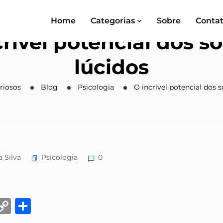
Home
Categorias
Sobre
Conta
crível potencial dos s
lúcidos
riosos
Blog
Psicologia
O incrível potencial dos 
Psicologia
a Silva
0
k
eads
Email
Copy
Share
Link