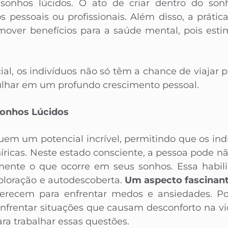
 sonhos lúcidos. O ato de criar dentro do so
 pessoais ou profissionais. Além disso, a prátic
over benefícios para a saúde mental, pois esti
ial, os indivíduos não só têm a chance de viajar
har em um profundo crescimento pessoal.
Sonhos Lúcidos
uem um potencial incrível, permitindo que os in
níricas. Neste estado consciente, a pessoa pode n
nte o que ocorre em seus sonhos. Essa habil
ploração e autodescoberta.
Um aspecto fascinant
erecem para enfrentar medos e ansiedades. Po
 enfrentar situações que causam desconforto na vi
a trabalhar essas questões.