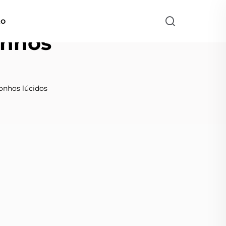
to
onhos
sonhos lúcidos