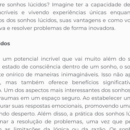
bre sonhos lúcidos? Imagine ter a capacidade de
críveis e vivendo experiências únicas enquan
ios dos sonhos lúcidos, suas vantagens e como vo
iva e resolver problemas de forma inovadora.
idos
 um potencial incrível que vai muito além do 
m estado de consciência dentro de um sonho, o s
e onírico de maneiras inimagináveis. Isso não 
te, mas também oferece benefícios significat
o. Um dos aspectos mais interessantes dos sonhos
traumas em um espaço seguro. Ao estabelecer um 
gurar suas respostas emocionais, promovendo um
undo desperto. Além disso, a prática dos sonhos l
ionar a resolução de problemas, uma vez que p
m as limitações da lógica ou da razão. Os so