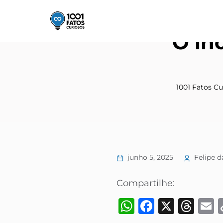
O in
1001 Fatos Cu
junho 5, 2025
Felipe d
Compartilhe:
WhatsApp
Faceboo
X
Thr