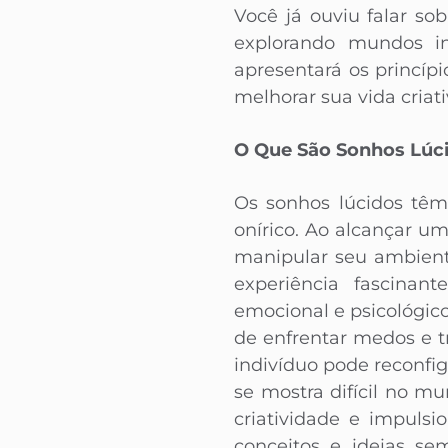
Você já ouviu falar so
explorando mundos in
apresentará os princíp
melhorar sua vida criat
O Que São Sonhos Lúc
Os sonhos lúcidos têm
onírico. Ao alcançar u
manipular seu ambient
experiência fascinan
emocional e psicológic
de enfrentar medos e 
indivíduo pode reconfi
se mostra difícil no m
criatividade e impuls
conceitos e ideias se