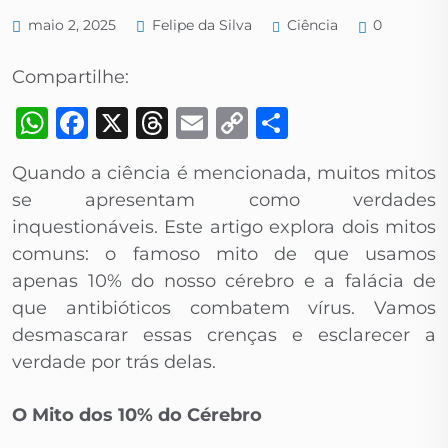
Ciência
maio 2, 2025
Felipe da Silva
0
Compartilhe:
WhatsApp
Facebook
X
Threads
Email
Copy
Share
Link
Quando a ciência é mencionada, muitos mitos
se apresentam como verdades
inquestionáveis. Este artigo explora dois mitos
comuns: o famoso mito de que usamos
apenas 10% do nosso cérebro e a falácia de
que antibióticos combatem vírus. Vamos
desmascarar essas crenças e esclarecer a
verdade por trás delas.
O Mito dos 10% do Cérebro