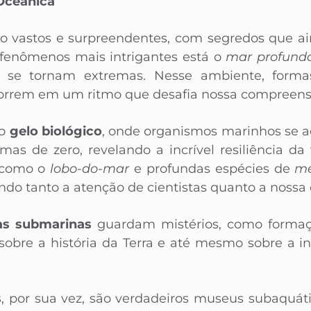
Oceânica
ão vastos e surpreendentes, com segredos que a
 fenômenos mais intrigantes está o
mar profund
 se tornam extremas. Nesse ambiente, forma
correm em um ritmo que desafia nossa compreens
 o
gelo biológico
, onde organismos marinhos se 
as de zero, revelando a incrível resiliência da v
s como o
lobo-do-mar
e profundas espécies de
m
indo tanto a atenção de cientistas quanto a nossa 
as submarinas
guardam mistérios, como formaçõ
sobre a história da Terra e até mesmo sobre a 
s
, por sua vez, são verdadeiros museus subaquáti