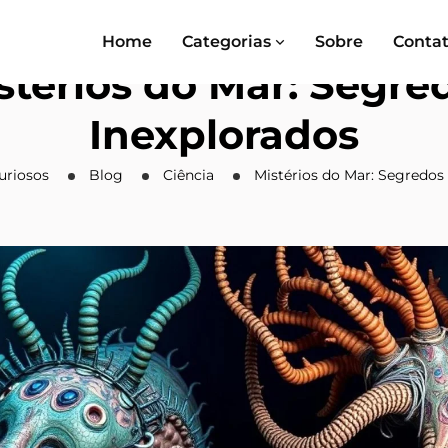
Home
Categorias
Sobre
Conta
stérios do Mar: Segre
Inexplorados
uriosos
Blog
Ciência
Mistérios do Mar: Segredos