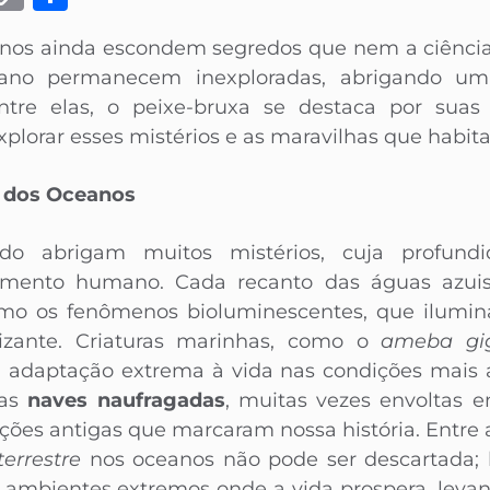
Link
anos ainda escondem segredos que nem a ciênci
ano permanecem inexploradas, abrigando um
ntre elas, o peixe-bruxa se destaca por suas
plorar esses mistérios e as maravilhas que habit
s dos Oceanos
 abrigam muitos mistérios, cuja profund
imento humano. Cada recanto das águas azui
omo os fenômenos bioluminescentes, que ilum
izante. Criaturas marinhas, como o
ameba gi
a adaptação extrema à vida nas condições mais a
as
naves naufragadas
, muitas vezes envoltas e
ações antigas que marcaram nossa história. Entre 
terrestre
nos oceanos não pode ser descartada;
ambientes extremos onde a vida prospera, levan