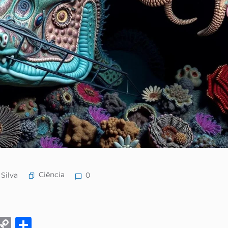
Ciência
 Silva
0
k
eads
Email
Copy
Share