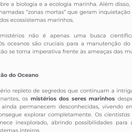
bre a biologia e a ecologia marinha. Além disso
chamadas “zonas mortas” que geram inquietação 
 dos ecossistemas marinhos.
 mistérios não é apenas uma busca cientí
Os oceanos são cruciais para a manutenção do e
ção se torna imperativa frente às ameaças das m
ção do Oceano
ério repleto de segredos que continuam a intrig
inantes, os
mistérios dos seres marinhos
despe
es ainda permanecem desconhecidas, vivendo e
consegue explorar completamente. Os
cientistas
ce inexplorado, abrindo possibilidades para
stemas inteiros.