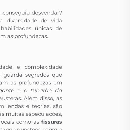
a conseguiu desvendar?
a diversidade de vida
 habilidades únicas de
am as profundezas.
idade e complexidade
s guarda segredos que
inam as profundezas em
gante
e o
tubarão da
usteras. Além disso, as
m lendas e teorias, são
as muitas especulações,
 locais como as
fissuras
tando questões sobre a