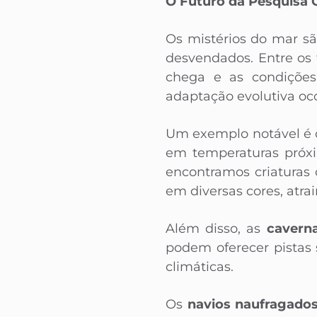
O Futuro da Pesquisa 
Os mistérios do mar s
desvendados. Entre os
chega e as condições
adaptação evolutiva o
Um exemplo notável é
em temperaturas próxim
encontramos criatura
em diversas cores, atra
Além disso, as
cavern
podem oferecer pistas 
climáticas.
Os
navios naufragado