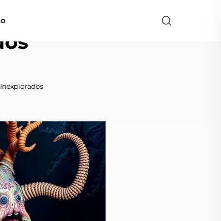
to
dos
 Inexplorados