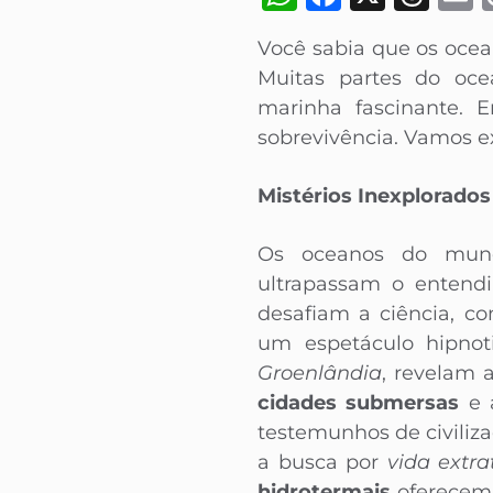
Você sabia que os oce
Muitas partes do oce
marinha fascinante. E
sobrevivência. Vamos ex
Mistérios Inexplorado
Os oceanos do mundo
ultrapassam o entend
desafiam a ciência, c
um espetáculo hipnot
Groenlândia
, revelam 
cidades submersas
e 
testemunhos de civiliz
a busca por
vida extra
hidrotermais
oferecem 