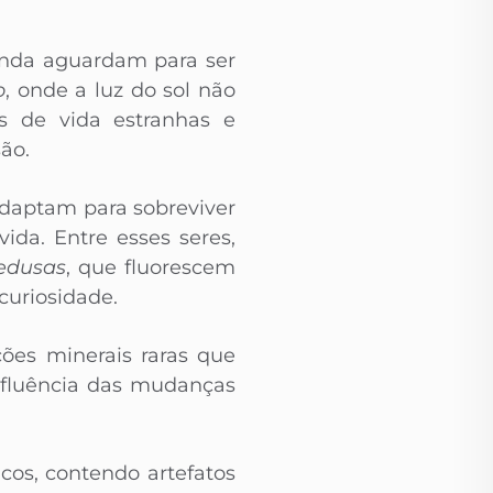
inda aguardam para ser
o
, onde a luz do sol não
s de vida estranhas e
ão.
adaptam para sobreviver
ida. Entre esses seres,
edusas
, que fluorescem
curiosidade.
es minerais raras que
influência das mudanças
cos, contendo artefatos