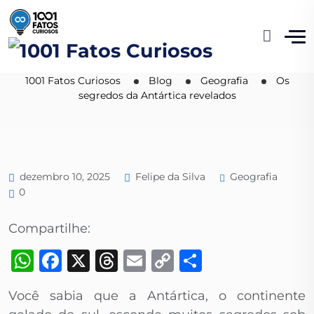
Os segredos da Antártica
revelados
1001 Fatos Curiosos
Blog
Geografia
Os
segredos da Antártica revelados
Geografia
dezembro 10, 2025
Felipe da Silva
0
Compartilhe:
WhatsApp
Facebook
X
Threads
Email
Copy
Share
Link
Você sabia que a Antártica, o continente