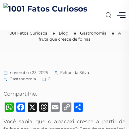
A fruta que cresce de
folhas
1001 Fatos Curiosos
Blog
Gastronomia
A
fruta que cresce de folhas
novembro 23, 2025
Felipe da Silva
Gastronomia
0
Compartilhe:
WhatsApp
Facebook
X
Threads
Email
Copy
Share
Link
Você sabia que o abacaxi cresce a partir de