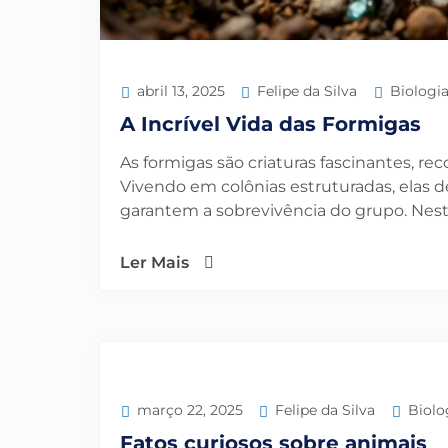
Felipe da Silva
Biologi
abril 13, 2025
A Incrível Vida das Formigas
As formigas são criaturas fascinantes, re
Vivendo em colônias estruturadas, elas
garantem a sobrevivência do grupo. Neste
Ler Mais
Felipe da Silva
Biolo
março 22, 2025
Fatos curiosos sobre animais