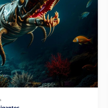
a
gigantes